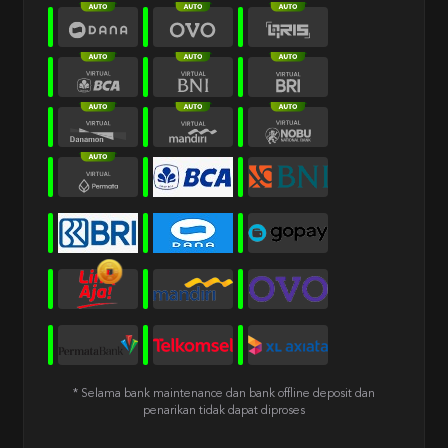
* Selama bank maintenance dan bank offline deposit dan
penarikan tidak dapat diproses