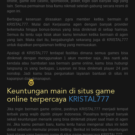
online, game live casino, sportsbook, poker, togel dan banyak lagi yang
lain. Semua permainan bisa kamu nikmati setelah gabung secara resmi di
agen ini.
Berbagai keseruan dirasakan para member ketika bermain di
KRISTAL777. Mulai dari Kerjasama agen dengan banyak provider
terkemuka hingga bonus-bonus yang bisa dinikmati di setiap harinya.
Semua itu tentu saja tidak akan kamu temukan ketika bermain di agen
yang lain. Maka dari itu, bergabunglah sekarang juga di KRISTAL777
untuk dapatkan pengalaman betting yang memuaskan.
Apalagi di KRISTAL777 terdapat fasilitas dimana semua games bisa
dinikmati dengan menggunakan 1 akun member saja. Jika nanti ada
kendala atau hambatan saa bermain game online, kamu bisa hubungi
langsung cs yang bertugas. Layanan ini bisa dinikmati player 24 jam
nonstop. Jadi kamu bisa pergunakan layanan bantuan di situs ini
kapanpun dan dimanapun.
Keuntungan main di situs game
online terpercaya
KRISTAL777
Jika ingin bermain game online, pastinya KRISTAL777 menjadi tempat
terbaik yang wajib dipilih player Indonesia. Pasalnya terdapat banyak
sekali keuntungan menarik yang bisa dinikmati player saat main di agen
ini. Jika kamu pemain baru, kamu tentu harus mengenal situs ini lebih
dekat sebelum memulai proses betting. Berikut ini beberapa keuntungan
bagi player yang bermain game di situs game terpercaya KRISTAL777: