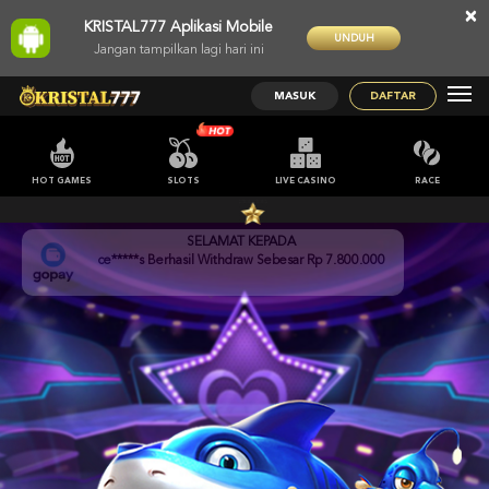
×
KRISTAL777 Aplikasi Mobile
UNDUH
Jangan tampilkan lagi hari ini
MASUK
DAFTAR
HOT GAMES
SLOTS
LIVE CASINO
RACE
SELAMAT KEPADA
ce*****s Berhasil Withdraw Sebesar Rp 7.800.000